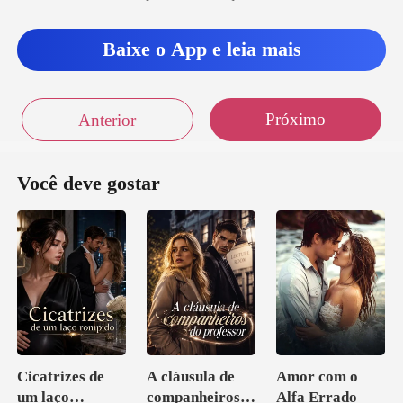
Baixe o App e leia mais
Próximo
Anterior
Você deve gostar
Cicatrizes de
A cláusula de
Amor com o
um laço
companheiros
Alfa Errado