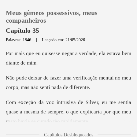
Meus gêmeos possessivos, meus
companheiros
Capítulo 35
Palavras: 1846
|
Lançado em: 21/05/2026
0
negar a verdade, ela es
Loja
rificação mental no meu
Histórico
corpo,
Sair
ntia
quase a mesma de sempre, o que explicaria p
Baixar App
Capítulos Desbloqueados
esperar