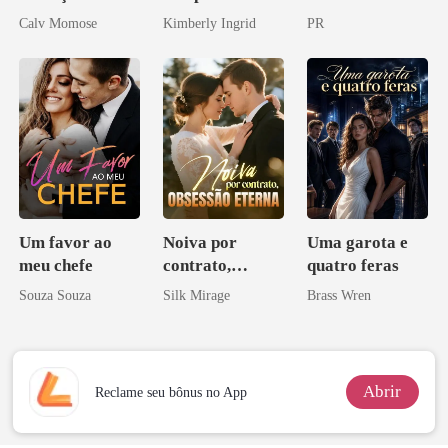
rompido
do professor
Calv Momose
Kimberly Ingrid
PR
Um favor ao
Noiva por
Uma garota e
meu chefe
contrato,
quatro feras
obsessão eterna
Souza Souza
Silk Mirage
Brass Wren
Abrir
Reclame seu bônus no App