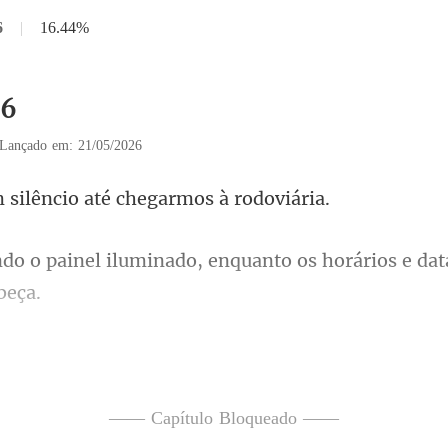
6
|
16.44%
36
Lançado em: 21/05/2026
ilêncio até chega
nado, enquanto os horários e da
 puderam deixar de se desviar para as vári
—— Capítulo Bloqueado ——