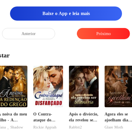
Baixe o App e leia mais
Anterior
Próximo
star
 noiva do meu
O Contra-
Após o divórcio,
Agora eles se
ilho - A
ataque do
ela revelou ser
ajoelham diant
edenção do
Bilionário
bilionária
de mim
ana _ Shadow
Rickie Appiah
Rabbit2
Glare Moth
rego
Disfarçado