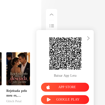
Baixar App Lera
APP STORE
Rejeitada pelo
e
meu ex,
GOOGLE PLAY
desejada pelo
Glitch Petal
pai dele