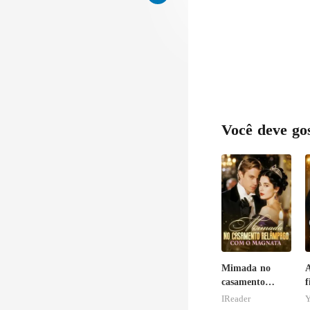
Você deve go
Mimada no
A
casamento
f
relâmpago com
R
IReader
Y
o magnata
g