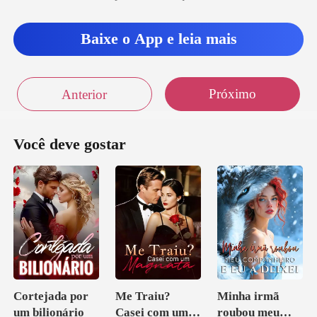
Baixe o App e leia mais
Próximo
Anterior
Você deve gostar
Cortejada por
Me Traiu?
Minha irmã
um bilionário
Casei com um
roubou meu