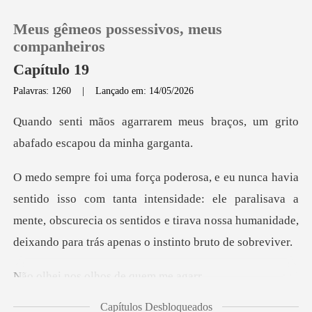
Meus gêmeos possessivos, meus
companheiros
Capítulo 19
Palavras: 1260
|
Lançado em: 14/05/2026
0
meus braços, um grito
Loja
abafad
Histórico
nta intensidade: ele paralisava a
mente, obscurecia os sentidos e tirava n
Sair
Baixar App
s olhos de q
Capítulos Desbloqueados