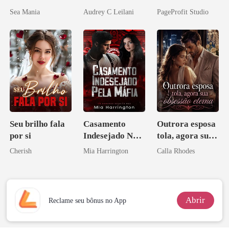
Magnata
companheiro e
Sea Mania
Audrey C Leilani
PageProfit Studio
eu a deixei
Seu brilho fala
Casamento
Outrora esposa
por si
Indesejado Na
tola, agora sua
Máfia
obsessão eterna
Cherish
Mia Harrington
Calla Rhodes
Abrir
Reclame seu bônus no App