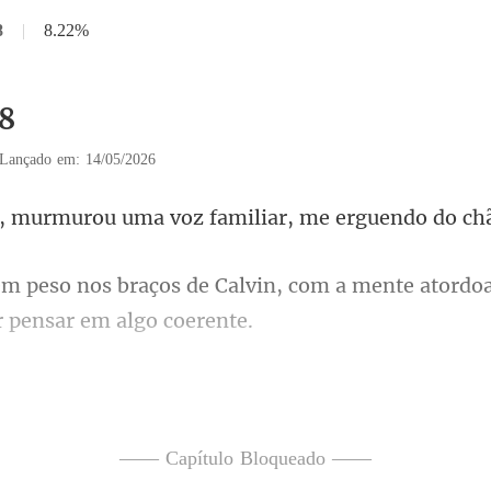
8
|
8.22%
18
Lançado em: 14/05/2026
ou uma voz familiar,
vin, com a mente atordo
igo - meus membros não r
—— Capítulo Bloqueado ——