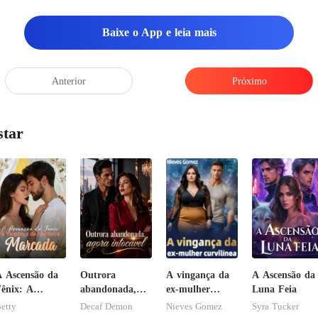
para algum lugar,
Baixe o App e leia mais
Anterior
Próximo
star
 Ascensão da
Outrora
A vingança da
A Ascensão da
ênix: A
abandonada,
ex-mulher
Luna Feia
ingança da
agora intocável
curvilínea
etty
Decaf Demon
Nieves Gomez
Syra Tucker
erdeira