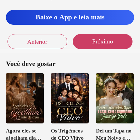
Baixe o App e leia mais
Próximo
Anterior
Você deve gostar
Agora eles se
Os Trigêmeos
Dei um Tapa no
ajoelham diante
do CEO Viúvo
Meu Noivo e