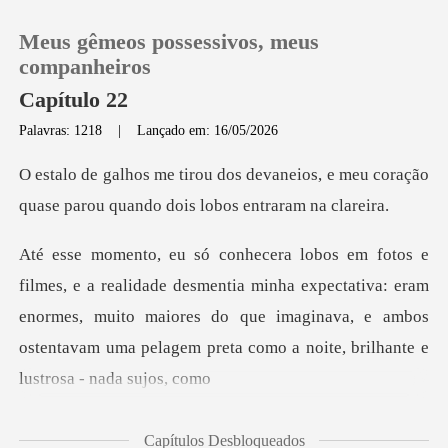
Meus gêmeos possessivos, meus
companheiros
Capítulo 22
Palavras: 1218
|
Lançado em: 16/05/2026
0
neios, e meu coração
Loja
quase parou qua
Histórico
tia minha expectativa: eram
enormes, muito maiores do que imaginava, e ambos
Sair
os
Baixar App
Capítulos Desbloqueados