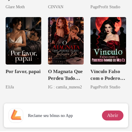
de mim
Casei com o
Glare Moth
CINVAN
PageProfit Studio
Bilionário
Inimigo Dele
Por favor, papai
O Magnata Que
Vínculo Falso
Perdeu Tudo
com o Poderoso
Inclusive Ela
Inimigo do Meu
EliJa
IG : camila_nuness2
PageProfit Studio
Ex
Abrir
Reclame seu bônus no App