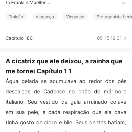
Contos Curtos
ta Franklin Mueller.

Mas em uma gala luxuosa, a amante dele, Isabelle, forjo
Traição
Vingança
Vingança
Protagonista femi
u uma queda na piscina e culpou Cadence na frente de
 todos os seguranças.

Capítulo 180
05-15 19:31
Encharcada e tremendo, Cadence sofreu um ataque de
 pânico severo devido ao seu trauma com água. Frankli
n a ignorou completamente. Ele enrolou Isabelle com cu
A cicatriz que ele deixou, a rainha que
idado em um cobertor aquecido e olhou para a própria
me tornei Capítulo 1 1
 esposa com puro nojo.

Água gelada se acumulava ao redor dos pés
"Seu ciúme é uma doença. Se encostar um dedo nela d
e novo, eu peço o divórcio e destruo a sua família."

descalços de Cadence no chão de mármore
italiano. Seu vestido de gala arruinado colava
Ele virou as costas e a deixou desabar no chão frio de
 mármore. Franklin havia esquecido completamente que 
em sua pele, e cada respiração que ela dava
a fobia e a cicatriz horrenda nas costas de Cadence for
tinha gosto de cloro e bile. Seus dentes batiam,
am adquiridas há quatro anos, quando ela afundou nas
 águas congelantes do rio Hudson para salvar a vida de