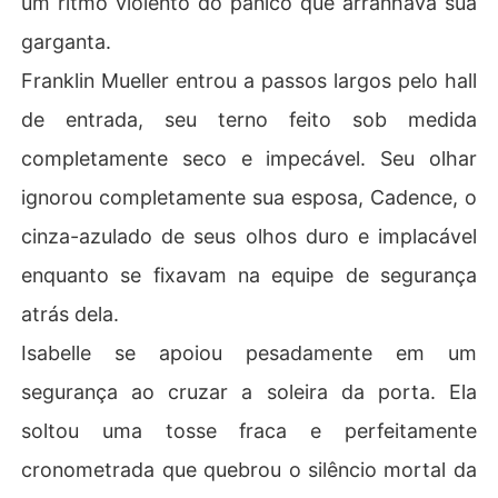
um ritmo violento do pânico que arranhava sua
le.

garganta.
O peito de Cadence se apertou até sufocar. Três anos s
Franklin Mueller entrou a passos largos pelo hall
angrando por um amor que ele tratava como lixo. Como
de entrada, seu terno feito sob medida
 ele pôde ser tão cego a ponto de proteger uma mentiro
sa e zombar do trauma letal que ela ganhou por ele?

completamente seco e impecável. Seu olhar
ignorou completamente sua esposa, Cadence, o
O amor desesperado e tolo fragmentou-se em vidro mo
rto. Ela assinou os papéis do divórcio, deixou a aliança
cinza-azulado de seus olhos duro e implacável
 para trás e ativou um telefone criptografado que Frankl
enquanto se fixavam na equipe de segurança
in desconhecia.

atrás dela.
"Executar."

Isabelle se apoiou pesadamente em um
Naquela noite, a frágil Sra. Mueller morreu. Após cobrir
segurança ao cruzar a soleira da porta. Ela
 a cicatriz com uma tatuagem letal de borboleta, ela ret
soltou uma tosse fraca e perfeitamente
ornou à alta sociedade não como uma esposa descarta
da, mas como a verdadeira herdeira bilionária e a cirur
cronometrada que quebrou o silêncio mortal da
giã mais temida do submundo, pronta para dissecar o m