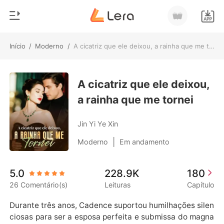
Início
/
Moderno
/
A cicatriz que ele deixou, a rainha que me tornei
0
Início
Loja
A cicatriz que ele deixou,
Gênero
a rainha que me tornei
Moderno
Histórico
Lobisomem
Jin Yi Ye Xin
Sair
Contos
|
Moderno
Em andamento
Romance
Baixar App
5.0
228.9K
180
Bilionários
26 Comentário(s)
Leituras
Capítulo
Ranking
Durante três anos, Cadence suportou humilhações silen
ciosas para ser a esposa perfeita e submissa do magna