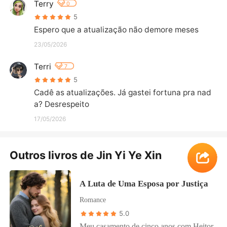
Terry
0
5
Espero que a atualização não demore meses
23/05/2026
Terri
7
5
Cadê as atualizações. Já gastei fortuna pra nad
a? Desrespeito
17/05/2026
Outros livros de Jin Yi Ye Xin
Ver Mais
A Luta de Uma Esposa por Justiça
Romance
5.0
Meu casamento de cinco anos com Heitor