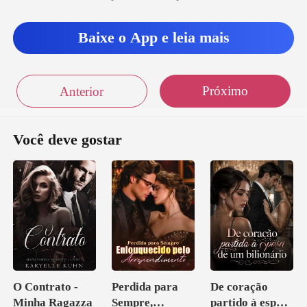
esmo qu
Baixe o App e leia mais
Próximo
Anterior
Você deve gostar
O Contrato -
Perdida para
De coração
Minha Ragazza
Sempre,
partido à esposa