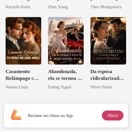
Enlouquecido
de um bilionário
Karyelle Kuhn
Zhen Xiang
Theo Montgomery
pelo
Arrependiment
o
Casamento
Abandonada,
Da esposa
Relâmpago com
ela se tornou a
ridicularizada à
o Pai da Minha
noiva do arqui-
irmã que
Waneta Csuja
Fading Signal
Velvet Piston
Melhor Amiga
inimigo do ex
ninguém ousa
desafiar
Abrir
Reclame seu bônus no App