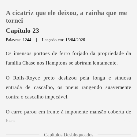
A cicatriz que ele deixou, a rainha que me
tornei
Capítulo 23
Palavras: 1244
|
Lançado em: 15/04/2026
0
o da propriedade da
Loja
família Chase
sinuosa
Histórico
entrada de cascalho, os pneus rang
Sair
ente à imponente ma
Baixar App
Capítulos Desbloqueados
briu a po