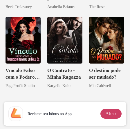
mundial
irmão
Beck Trelawney
Anabella Brianes
The Rose
Vínculo Falso
O Contrato -
O destino pode
com o Poderoso
Minha Ragazza
ser mudado?
Inimigo do Meu
PageProfit Studio
Karyelle Kuhn
Mia Caldwell
Ex
Abrir
Reclame seu bônus no App