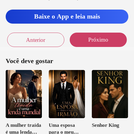
r
Baixe o App e leia mais
Próximo
Anterior
Você deve gostar
A mulher traída
Uma esposa
Senhor King
é uma lenda
para o meu