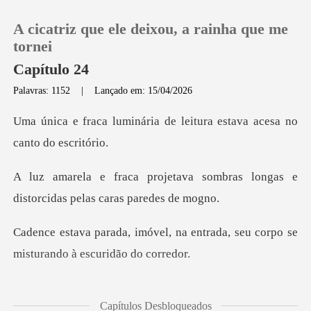
A cicatriz que ele deixou, a rainha que me
tornei
Capítulo 24
Palavras: 1152
|
Lançado em: 15/04/2026
0
ia de leitura estava aces
Loja
a sombras longas e
Histórico
distorcidas
Sair
na entrada, seu corpo se
mist
Baixar App
gura sentada atrás da enorm
Capítulos Desbloqueados