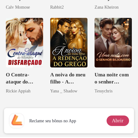
rompido
bilionária
Calv Momose
Rabbit2
Zana Kheiron
O Contra-
A noiva do meu
Uma noite com
ataque do
filho - A
o senhor
Bilionário
Redenção do
Bilionário
Rickie Appiah
Yana _ Shadow
Tessychris
Disfarçado
grego
Abrir
Reclame seu bônus no App