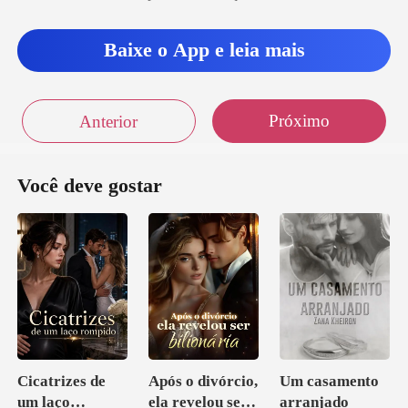
Baixe o App e leia mais
Próximo
Anterior
Você deve gostar
Cicatrizes de
Após o divórcio,
Um casamento
um laço
ela revelou ser
arranjado