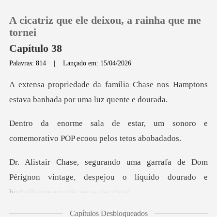
A cicatriz que ele deixou, a rainha que me
tornei
Capítulo 38
Palavras: 814
|
Lançado em: 15/04/2026
0
Chase nos Hamptons
Loja
estava banha
, um sonoro e
Histórico
comemorativo POP
Sair
Dom
Pérignon vintage, despejou o líquido do
Baixar App
Capítulos Desbloqueados
dade", d