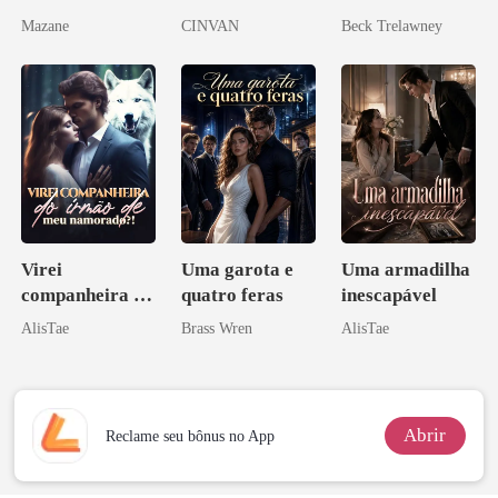
mundial
Mazane
CINVAN
Beck Trelawney
Virei
Uma garota e
Uma armadilha
companheira do
quatro feras
inescapável
irmão de meu
AlisTae
Brass Wren
AlisTae
namorado?!
Abrir
Reclame seu bônus no App