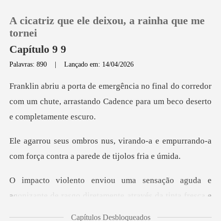
A cicatriz que ele deixou, a rainha que me
tornei
Capítulo 9 9
Palavras: 890
|
Lançado em: 14/04/2026
0
do corredor
Loja
com um chute, arrastando Cadence
Histórico
do-a e empurrando-a
com força cont
Sair
ção aguda e
Baixar App
agonizante de rasgo dir
Capítulos Desbloqueados