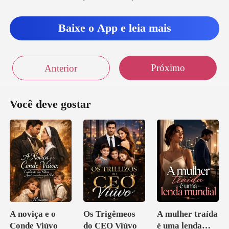
Baixe o App e leia mais
Próximo
Anterior
Você deve gostar
A noviça e o
Os Trigêmeos
A mulher traída
Conde Viúvo
do CEO Viúvo
é uma lenda