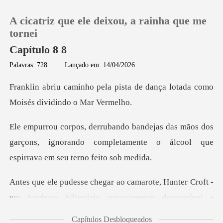
A cicatriz que ele deixou, a rainha que me
tornei
Capítulo 8 8
Palavras: 728
|
Lançado em: 14/04/2026
0
ista de dança lotada como
Loja
Moi
ãos dos
Histórico
garçons, ignorando completamente o álc
Sair
e, Hunter Croft -
Baixar App
um herdeiro bilionári
Capítulos Desbloqueados