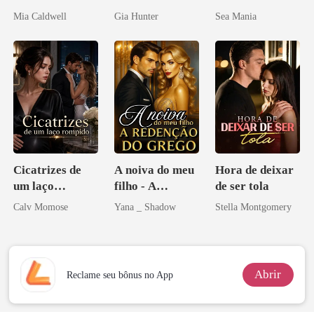
Mia Caldwell
Gia Hunter
Sea Mania
Cicatrizes de
A noiva do meu
Hora de deixar
um laço
filho - A
de ser tola
rompido
Redenção do
Calv Momose
Yana _ Shadow
Stella Montgomery
grego
Abrir
Reclame seu bônus no App