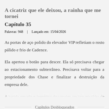
A cicatriz que ele deixou, a rainha que me
tornei
Capítulo 35
Palavras: 948
|
Lançado em: 15/04/2026
0
elevador VIP refletiam o ro
Loja
Histórico
o estacionamento subterrâneo. Precisava voltar para a
prop
Sair
Baixar App
de sapatos sociais no chão
Capítulos Desbloqueados