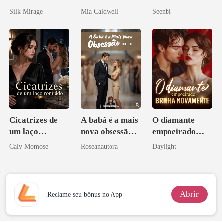
obsessão eterna
Silk Mirage
Mia Caldwell
Seenbi
Cicatrizes de
A babá é a mais
O diamante
um laço
nova obsessão
empoeirado
rompido
do CEO
brilha
Calv Momose
Roseanautora
Daylight
novamente
Abrir
Reclame seu bônus no App