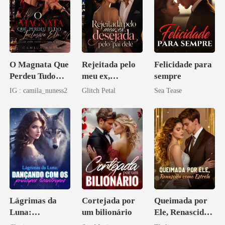
O Magnata Que
Rejeitada pelo
Felicidade para
Perdeu Tudo
meu ex,
sempre
Inclusive Ela
desejada pelo
IG : camila_nuness2
Glitch Petal
Sea Tease
pai dele
Lágrimas da
Cortejada por
Queimada por
Luna:
um bilionário
Ele, Renascida
Dançando com
como Estrela