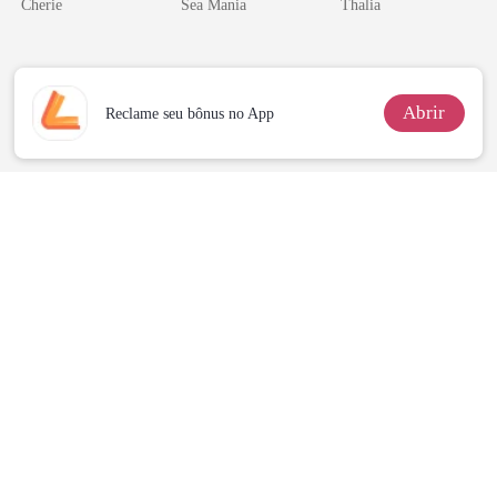
Cherie
Sea Mania
Thalia
os príncipes
licantropos
Abrir
Reclame seu bônus no App