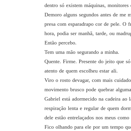
dentro só existem máquinas, monitores 
Demoro alguns segundos antes de me mo
Descubra uma história sobre o preço do silê
presa com esparadrapo cor de pele. O fr
hora, podia ser manhã, tarde, ou madrug
Então percebo.
Tem uma mão segurando a minha.
Quente. Firme. Presente do jeito que só
atento de quem escolheu estar ali.
Viro o rosto devagar, com mais cuidad
movimento brusco pode quebrar alguma c
Gabriel está adormecido na cadeira ao 
respiração lenta e regular de quem dor
dele estão entrelaçados nos meus como
Fico olhando para ele por um tempo qu