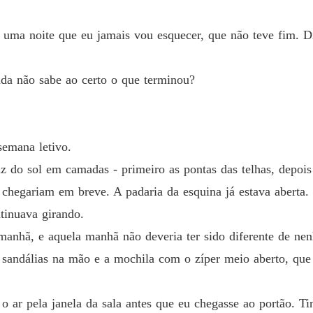
Renasc
Capítul
 uma noite que eu jamais vou esquecer, que não teve fim. D
Renasc
Capítul
a não sabe ao certo o que terminou?
Renasc
Capítul
Renasc
semana letivo.
Capítul
z do sol em camadas - primeiro as pontas das telhas, depois
Renasc
chegariam em breve. A padaria da esquina já estava aberta.
Capítul
inuava girando.
Renasc
anhã, e aquela manhã não deveria ter sido diferente de ne
Capítul
 as sandálias na mão e a mochila com o zíper meio aberto, q
Renasc
Capítul
o ar pela janela da sala antes que eu chegasse ao portão. Ti