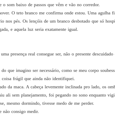
e o som baixo de passos que vêm e vão no corredor.
Capítul
ver. O teto branco me confirma onde estou. Uma agulha fi
ncio, a força da amizade e a coragem de se permitir amar novamente.
Renasc
io nos pés. Os lençóis de um branco desbotado que só hospit
Capítul
ada, e aquela luz seria exatamente igual.
Renasc
Capítul
Renasc
 uma presença real consegue ser, não o presente descuidado 
Capítulo
Renasc
o do que imagino ser necessário, como se meu corpo soubes
Capítulo
oisa frágil que ainda não identifiquei.
Renasc
lado da maca. A cabeça levemente inclinada pro lado, os omb
Capítulo
miu ali sem planejamento, foi pegando no sono enquanto vig
Renasc
 se, mesmo dormindo, tivesse medo de me perder.
Capítul
e não consigo medir.