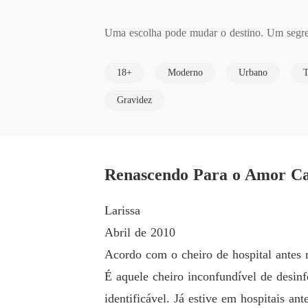
Uma escolha pode mudar o destino. Um segred
18+
Moderno
Urbano
T
Larissa deixa o interior para trás e segue p
protegê-lo, ela decide enfrentar a gravidez s
Gravidez
Mas o Rio de Janeiro reserva surpresas. Ao c
r tudo. Gustavo, um homem marcado pelo aban
Renascendo Para o Amor Ca
porto seguro.

Larissa
Enquanto Larissa luta para equilibrar a mater
Abril de 2010
ar que a felicidade que busca pode estar onde 
Acordo com o cheiro de hospital antes 
É aquele cheiro inconfundível de desin
Entre jantares de luxo, revelações chocantes 
identificável. Já estive em hospitais an
a morte ser a luz?
