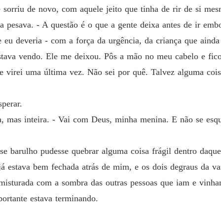
e sorriu de novo, com aquele jeito que tinha de rir de si me
 pesava. - A questão é o que a gente deixa antes de ir embo
 eu deveria - com a força da urgência, da criança que aind
 estava vendo. Ele me deixou. Pôs a mão no meu cabelo e fi
e virei uma última vez. Não sei por quê. Talvez alguma coi
sperar.
da, mas inteira. - Vai com Deus, minha menina. E não se esqu
se barulho pudesse quebrar alguma coisa frágil dentro daque
já estava bem fechada atrás de mim, e os dois degraus da 
 misturada com a sombra das outras pessoas que iam e vinha
ortante estava terminando.