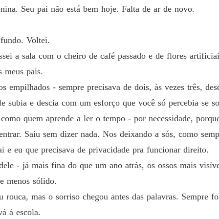
enina. Seu pai não está bem hoje. Falta de ar de novo.
Renasc
Capítul
fundo. Voltei.
Renasc
Capítulo
ssei a sala com o cheiro de café passado e de flores artific
s meus pais.
Renasc
Capítul
os empilhados - sempre precisava de dois, às vezes três, des
dele subia e descia com um esforço que você só percebia se s
Renasc
Capítul
 como quem aprende a ler o tempo - por necessidade, porque 
ntrar. Saiu sem dizer nada. Nos deixando a sós, como semp
Renasc
Capítul
 e eu que precisava de privacidade pra funcionar direito.
ele - já mais fina do que um ano atrás, os ossos mais visíve
Renasc
Capítul
e menos sólido.
aiu rouca, mas o sorriso chegou antes das palavras. Sempre f
Renasc
Capítul
á à escola.