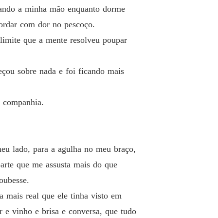
endo Para o Amor
gurando a minha mão enquanto dorme
 19 Entre Fogos e Estrelas
18/04/2026
cordar com dor no pescoço.
endo Para o Amor
limite que a mente resolveu poupar
o 20 A Melissa Que Ninguém Vê
19/04/2026
endo Para o Amor
çou sobre nada e foi ficando mais
o 21 O Que o Desejo Cala
19/04/2026
endo Para o Amor
o companhia.
 22 A Carta de Despedida
19/04/2026
endo Para o Amor
o 23 O Primeiro Dia do Meu Futuro
20/04/2026
eu lado, para a agulha no meu braço,
endo Para o Amor
 parte que me assusta mais do que
o 24 O Peso Que Fica
20/04/2026
oubesse.
endo Para o Amor
 mais real que ele tinha visto em
o 25 A Noite é Uma Criança
21/04/2026
 e vinho e brisa e conversa, que tudo