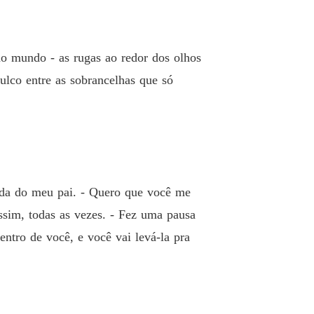
endo Para o Amor
o 40 A Verdade Compartilhada
28/04/2026
no mundo - as rugas ao redor dos olhos
ulco entre as sobrancelhas que só
rada do meu pai. - Quero que você me
assim, todas as vezes. - Fez uma pausa
entro de você, e você vai levá-la pra