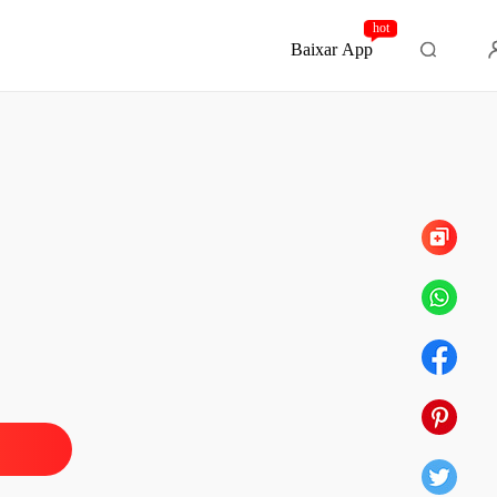
hot
Baixar App
Capítulo 335 O Peso da Verdade que Liberta
endo Para o Amor
o 1 O Peso do Que Não Sei
08/04/2026
endo Para o Amor
o 2 A Tarde Que Mudou Tudo
08/04/2026
endo Para o Amor
 3 A Confissão
08/04/2026
endo Para o Amor
o 4 O Que Ninguém Pode Saber
08/04/2026
endo Para o Amor