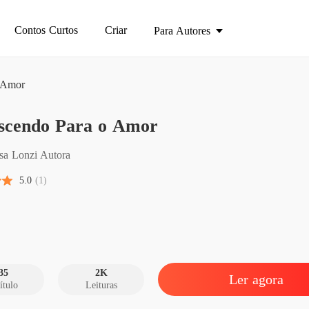
Contos Curtos
Criar
Para Autores
 Amor
(Parte 1)
scendo Para o Amor
Renasc
Capítul
sa Lonzi Autora
Renasc
5.0
(1)
Capítul
Renasc
Capítulo
Renasc
Capítul
35
2K
Ler agora
ítulo
Leituras
Renasc