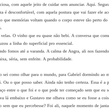
Renasc
nciosa, com aquele jeito de cuidar sem anunciar. Aqui. Se
Capítulo
za é desconfortável, com aquela postura que vai fazer ele a
Renasc
to que memórias voltam quando o corpo esteve tão perto do 
Capítul
s.
Renasc
 velas. O vinho que eu quase não bebi. A conversa que come
Capítul
ou a linha do superficial pro essencial.
Renasc
ando fomos até a varanda. A calma de Angra, ali nos fazend
Capítulo
ixa, séria, sem enfeite. A probabilidade.
Renasc
Capítul
o sei como olhar para o mundo, para Gabriel dormindo ao m
Renasc
ei. Ou o que posso saber. Ainda não tenho certeza. Essa é a
Capítul
paço entre o que foi e o que pode ter começado sem que eu s
Renasc
va lá embaixo e Gustavo me olhava como se eu fosse a coisa
Capítul
o sem que eu percebesse? Foi ali, naquele momento de jantar