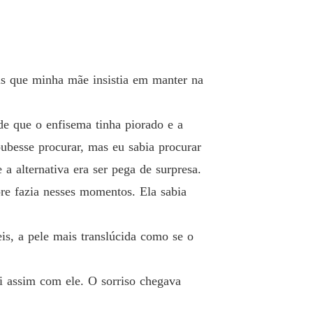
endo Para o Amor
o 33 O Médico e O Homem
25/04/2026
endo Para o Amor
 34 Pilar da Tempestade
25/04/2026
iais que minha mãe insistia em manter na
endo Para o Amor
o 35 Voto Vencido
26/04/2026
de que o enfisema tinha piorado e a
oubesse procurar, mas eu sabia procurar
endo Para o Amor
o 36 Uma Vida Em Minha Vida
16/05/2026
a alternativa era ser pega de surpresa.
re fazia nesses momentos. Ela sabia
endo Para o Amor
o 37 A Tempestade Que Vem de Dentro
27/04/2026
is, a pele mais translúcida como se o
endo Para o Amor
o 38 O Cheiro do Passado
27/04/2026
oi assim com ele. O sorriso chegava
endo Para o Amor
o 39 A Ausência Que Chega Antes
28/04/2026