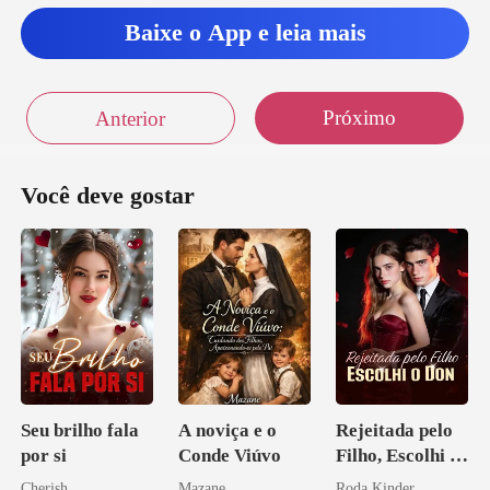
Baixe o App e leia mais
Próximo
Anterior
Você deve gostar
Seu brilho fala
A noviça e o
Rejeitada pelo
por si
Conde Viúvo
Filho, Escolhi o
Don
Cherish
Mazane
Roda Kinder