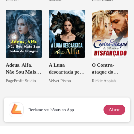
Adeus, Alfa.
A Luna
O Contra-
Não Sou Mais
descartada pelo
ataque do
Sua Bolsa de
Alfa
Bilionário
PageProfit Studio
Velvet Piston
Rickie Appiah
Sangue
Disfarçado
Abrir
Reclame seu bônus no App