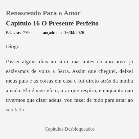
Renascendo Para o Amor
Capítulo 16 O Presente Perfeito
Palavras: 779
|
Lançado em: 16/04/2026
0
i
Loja
uei, deixei
meus pais e as coisas em casa e fui direto atrás da minha
Histórico
amada. Ela é meu vício, o
Sair
Baixar App
mi duas fotos no
Capítulos Desbloqueados