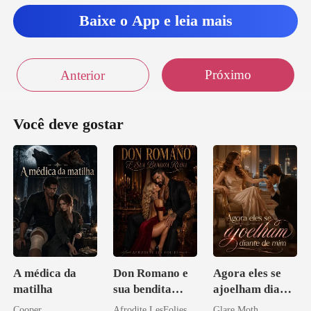
Baixe o App e leia mais
Próximo
Anterior
Você deve gostar
A médica da
Don Romano e
Agora eles se
matilha
sua bendita
ajoelham diante
ruína
de mim
Cooper
Afrodite LesFolies
Glare Moth