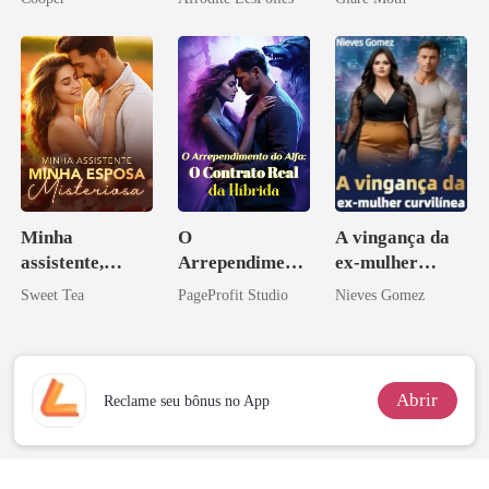
Minha
O
A vingança da
assistente,
Arrependiment
ex-mulher
minha esposa
o do Alfa: O
curvilínea
Sweet Tea
PageProfit Studio
Nieves Gomez
misteriosa
Contrato Real
da Híbrida
Abrir
Reclame seu bônus no App