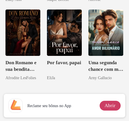
homem melhor
namorado?!
Don Romano e
Por favor, papai
Uma segunda
sua bendita
chance com meu
ruína
amor bilionário
Afrodite LesFolies
EliJa
Arny Gallucio
Abrir
Reclame seu bônus no App