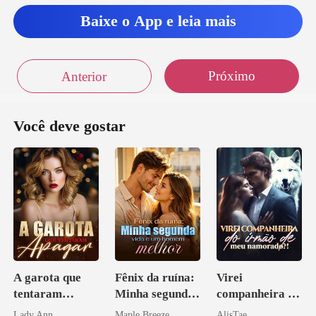
Baixe o App e leia mais
Próximo
Anterior
Você deve gostar
A garota que
Fênix da ruína:
Virei
tentaram
Minha segunda
companheira do
apagar
vida e um
irmão de meu
Lady Ann
Maple Breeze
AlisTae