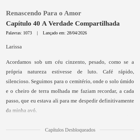
Renascendo Para o Amor
Capítulo 40 A Verdade Compartilhada
Palavras: 1073
|
Lançado em: 28/04/2026
0
ri
Loja
ido,
silencioso. Seguimos para o cemitério, onde o solo úmido
Histórico
e o cheiro de terra molhada me f
Sair
Baixar App
pêsames, vi Diog
Capítulos Desbloqueados