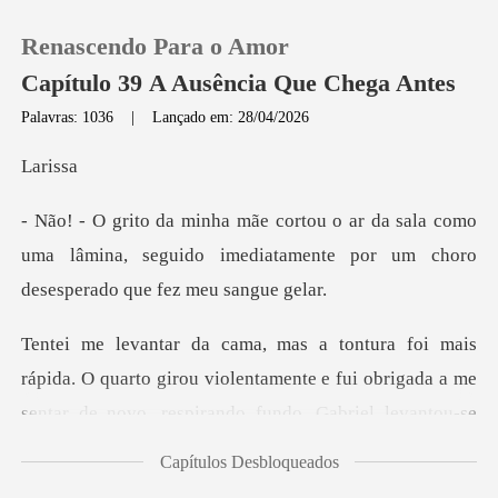
Renascendo Para o Amor
Capítulo 39 A Ausência Que Chega Antes
Palavras: 1036
|
Lançado em: 28/04/2026
0
ri
ala como
Loja
uma lâmina, seguido imediatamente por
Histórico
Sair
to girou violentamente e fui obrigada a me
sentar de novo, respir
Baixar App
Capítulos Desbloqueados