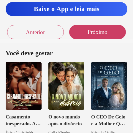
Baixe o App e leia mais
Próximo
Anterior
Você deve gostar
Casamento
O novo mundo
O CEO De Gelo
inesperado. A
após o divórcio
e a Mulher Que
noite que mudou
Ele Jurou Odiar
Érica Christiehh
Calla Rhodes
Priscila Ozilio