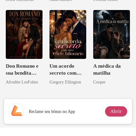
minha vida
Don Romano e
Um acordo
A médica da
sua bendita
secreto com
matilha
ruína
meu chefe
Afrodite LesFolies
Gregory Ellington
Cooper
bilionário
Abrir
Reclame seu bônus no App