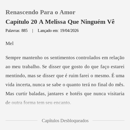
Renascendo Para o Amor
Capítulo 20 A Melissa Que Ninguém Vê
Palavras: 885
|
Lançado em: 19/04/2026
0
e
Loja
tarei
mentindo, mas se disser que é ruim farei o mesmo. É uma
Histórico
vida incerta, nunca se sabe o quanto terá n
Sair
Baixar App
u no Copa
Capítulos Desbloqueados