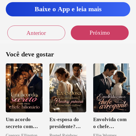
Baixe o App e leia mais
Próximo
Anterior
Você deve gostar
Um acordo
Ex-esposa do
Envolvida com
secreto com
presidente?
o chefe
meu chefe
Preciosa
arrogante
Gregory Ellington
Rusted Rainbow
Ellie Wynters