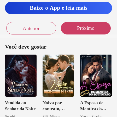
Baixe o App e leia mais
Próximo
Anterior
Você deve gostar
Vendida ao
Noiva por
A Esposa de
Senhor da Noite
contrato,
Mentira do
obsessão eterna
Sottocapo
Seenbi
Silk Mirage
Yana _ Shadow