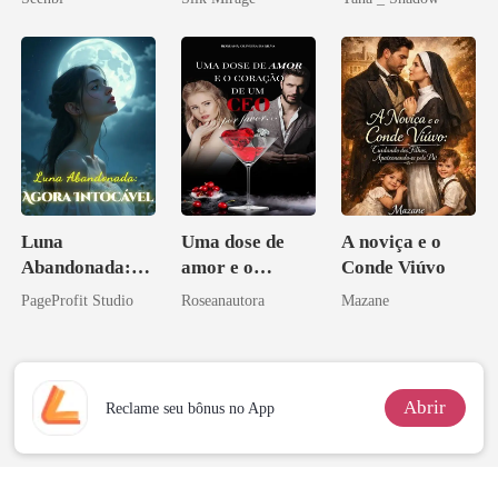
Luna
Uma dose de
A noviça e o
Abandonada:
amor e o
Conde Viúvo
Agora Intocável
coração de um
PageProfit Studio
Roseanautora
Mazane
CEO, por favor
Abrir
Reclame seu bônus no App