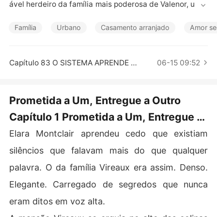
Contos Curtos
ável herdeiro da família mais poderosa de Valenor, um p
aís pequeno, luxuoso e praticamente intocável, escondi
do entre montanhas e segredos. Noah era tudo o que El
Família
Urbano
Casamento arranjado
Amor se
ara sonhava viver um dia: livre, intenso, imprudente... e
 inalcançável.

Capítulo 83 O SISTEMA APRENDE A CONTINUAR SEM SE PERDER
06-15 09:52
Até a noite em que, escondida atrás de uma porta, ela e
scuta suas palavras cortarem mais fundo do que qualq
uer rejeição: para ele, Elara nunca passou de uma distra
Prometida a Um, Entregue a Outro
ção conveniente.

Capítulo 1 Prometida a Um, Entregue a
Com o coração em ruínas, ela jamais imaginaria que sua 
Outro
Elara Montclair aprendeu cedo que existiam
dor abriria caminho para algo ainda maior. Edric Vireau
x, o patriarca da família, lhe faz uma proposta impensáv
silêncios que falavam mais do que qualquer
el: ao completar dezoito anos, Elara poderá se casar co
palavra. O da família Vireaux era assim. Denso.
m qualquer um de seus seis filhos.

Elegante. Carregado de segredos que nunca
Todos esperam que ela escolha Noah.

eram ditos em voz alta.
Ela não escolhe.
