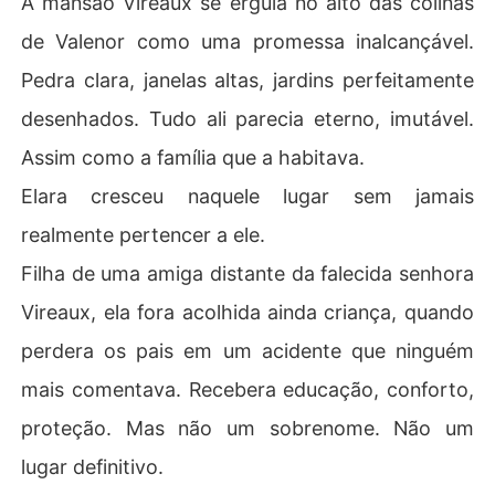
A mansão Vireaux se erguia no alto das colinas
de Valenor como uma promessa inalcançável.
Diante do espanto da elite de Valenor, Elara diz "sim" a
 Lucien Vireaux, o primogênito. Frio. Reservado. CEO da 
Pedra clara, janelas altas, jardins perfeitamente
maior corporação do país. Um homem moldado pelo co
desenhados. Tudo ali parecia eterno, imutável.
ntrole, pelo dever e por um silêncio que afasta qualquer 
tentativa de aproximação.

Assim como a família que a habitava.
Elara cresceu naquele lugar sem jamais
Lucien parece feito de gelo...

até que Elara descobre que, por trás da frieza, existe u
realmente pertencer a ele.
m homem capaz de proteger, cuidar e amar com uma int
Filha de uma amiga distante da falecida senhora
ensidade que ela nunca imaginou merecer.

Vireaux, ela fora acolhida ainda criança, quando
E se o homem errado nunca foi o erro?

perdera os pais em um acidente que ninguém
E se o amor verdadeiro não precisa ser escolhido... ape
nas reconhecido?
mais comentava. Recebera educação, conforto,
proteção. Mas não um sobrenome. Não um
lugar definitivo.