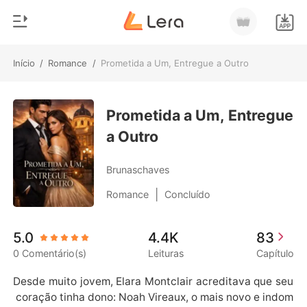
Início
/
Romance
/
Prometida a Um, Entregue a Outro
0
Início
Loja
Prometida a Um, Entregue
Gênero
a Outro
Moderno
Histórico
Lobisomem
Brunaschaves
Sair
Contos
|
Romance
Concluído
Romance
Baixar App
5.0
4.4K
83
Bilionários
0 Comentário(s)
Leituras
Capítulo
Ranking
Desde muito jovem, Elara Montclair acreditava que seu
 coração tinha dono: Noah Vireaux, o mais novo e indom