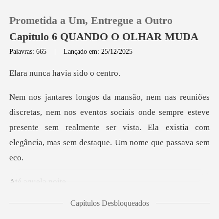
Prometida a Um, Entregue a Outro
Capítulo 6 QUANDO O OLHAR MUDA
Palavras: 665
|
Lançado em: 25/12/2025
0
a havia si
Loja
eventos sociais onde sempre esteve
presente sem realmente ser vista. El
Histórico
Sair
quela
Baixar App
Capítulos Desbloqueados
ireaux reunia aliados