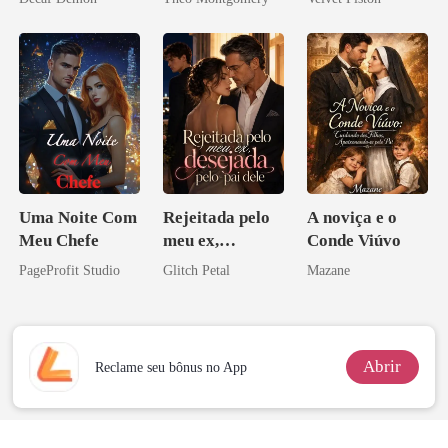
ninguém ousa
desafiar
Uma Noite Com
Rejeitada pelo
A noviça e o
Meu Chefe
meu ex,
Conde Viúvo
desejada pelo
PageProfit Studio
Glitch Petal
Mazane
pai dele
Abrir
Reclame seu bônus no App