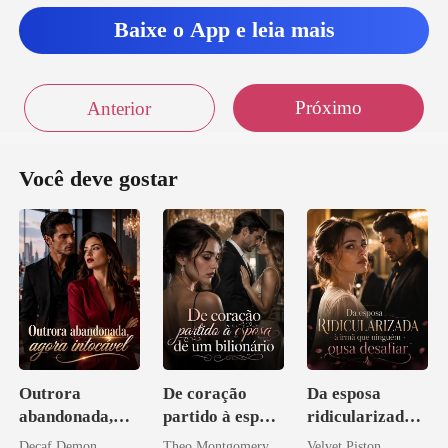
estra
Baixe o App e leia mais
Próximo
Anterior
Você deve gostar
Outrora
De coração
Da esposa
abandonada,
partido à esposa
ridicularizada à
agora intocável
de um bilionário
irmã que
Decaf Demon
Theo Montgomery
Velvet Piston