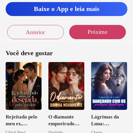
Baixe o App e leia mais
Próximo
Anterior
Você deve gostar
Rejeitada pelo
O diamante
Lágrimas da
meu ex,
empoeirado
Luna:
desejada pelo
brilha
Dançando com
Glitch Petal
Daylight
Cherie