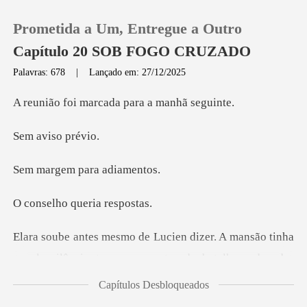
Prometida a Um, Entregue a Outro
Capítulo 20 SOB FOGO CRUZADO
Palavras: 678
|
Lançado em: 27/12/2025
0
marcada para a
viso
Loja
m para ad
Histórico
o queria
Sair
o que antecede batalhas educadas
Baixar App
demais para serem honestas. Vestiu-se com c
Capítulos Desbloqueados