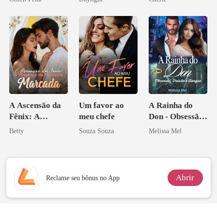
pai dele
novamente
os príncipes
licantropos
A Ascensão da
Um favor ao
A Rainha do
Fênix: A
meu chefe
Don - Obsessão,
Vingança da
Paixão e Sangue
Betty
Souza Souza
Melissa Mel
Herdeira
Marcada
Abrir
Reclame seu bônus no App