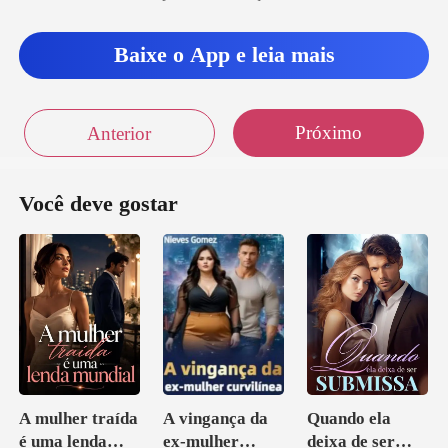
Baixe o App e leia mais
Próximo
Anterior
Você deve gostar
A mulher traída
A vingança da
Quando ela
é uma lenda
ex-mulher
deixa de ser