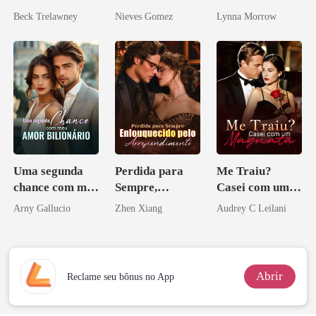
mundial
curvilínea
submissa
Beck Trelawney
Nieves Gomez
Lynna Morrow
Uma segunda
Perdida para
Me Traiu?
chance com meu
Sempre,
Casei com um
amor bilionário
Enlouquecido
Magnata
Arny Gallucio
Zhen Xiang
Audrey C Leilani
pelo
Arrependiment
o
Abrir
Reclame seu bônus no App