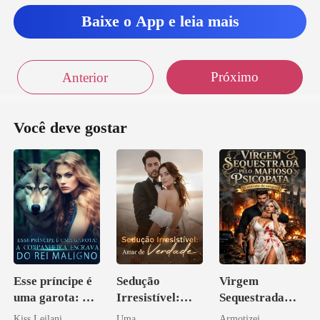
Baixe o App e leia mais
Próximo
Anterior
Você deve gostar
Esse príncipe é
Sedução
Virgem
uma garota: A
Irresistível:
Sequestrada
companheira
Amar de
pelo Mafioso
Kiss Leilani
Uma
Armotizei