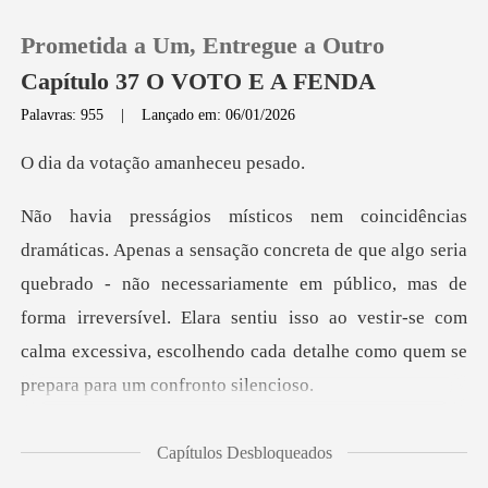
Prometida a Um, Entregue a Outro
Capítulo 37 O VOTO E A FENDA
Palavras: 955
|
Lançado em: 06/01/2026
0
tação amanh
Loja
eria
quebrado - não necessariamente em público, mas de
Histórico
forma irreversível. Elara sentiu isso ao vest
Sair
Baixar App
en a
Capítulos Desbloqueados