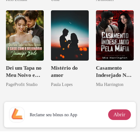
escrava do rei
Verdade
Psicopata :
maligno
CONTRATO
DE SANGUE
Dei um Tapa no
Mistério do
Casamento
Meu Noivo e
amor
Indesejado Na
Casei com o
Máfia
PageProfit Studio
Paula Lopes
Mia Harrington
Bilionário
Inimigo Dele
Abrir
Reclame seu bônus no App