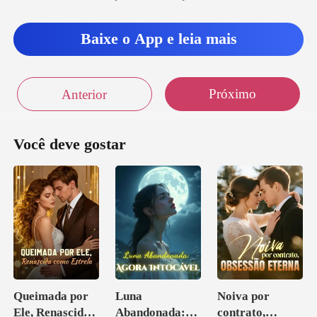
Baixe o App e leia mais
Próximo
Anterior
Você deve gostar
Queimada por
Luna
Noiva por
Ele, Renascida
Abandonada:
contrato,