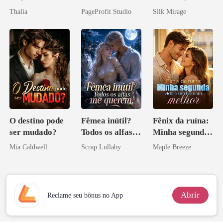
como Estrela
Agora Intocável
obsessão eterna
Thalia
PageProfit Studio
Silk Mirage
O destino pode
Fêmea inútil?
Fênix da ruína:
ser mudado?
Todos os alfas
Minha segunda
me querem!
vida e um
Mia Caldwell
Scrap Lullaby
Maple Breeze
homem melhor
Abrir
Reclame seu bônus no App