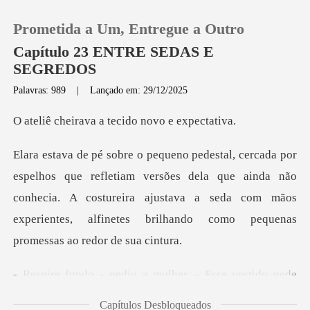
Prometida a Um, Entregue a Outro
Capítulo 23 ENTRE SEDAS E
SEGREDOS
Palavras: 989
|
Lançado em: 29/12/2025
0
va a tecido nov
Loja
m versões dela que ainda não
Histórico
conhecia. A costureira ajustava a seda com mãos
e
Sair
Baixar App
diu a mulher. - Esse
Capítulos Desbloqueados