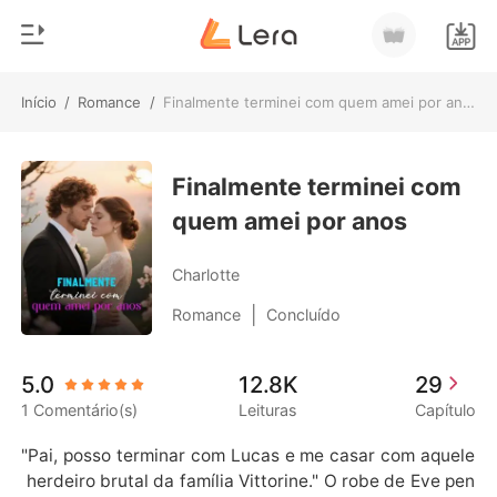
Início
/
Romance
/
Finalmente terminei com quem amei por anos
0
Início
Loja
Finalmente terminei com
Gênero
quem amei por anos
Moderno
Histórico
Lobisomem
Charlotte
Sair
Contos
|
Romance
Concluído
Romance
Baixar App
5.0
12.8K
29
Bilionários
1 Comentário(s)
Leituras
Capítulo
Ranking
"Pai, posso terminar com Lucas e me casar com aquele
 herdeiro brutal da família Vittorine." O robe de Eve pen