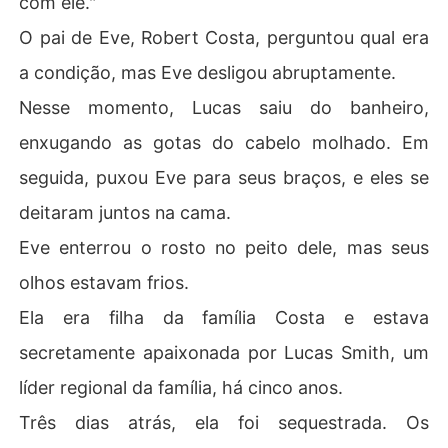
com ele."
 a Lucas. Eles a usaram como alavanca para ameaçar L
O pai de Eve, Robert Costa, perguntou qual era
ucas. Ela tentou ligar para ele repetidamente a noite to
da, mas ele não atendeu. 

a condição, mas Eve desligou abruptamente.
Nesse momento, Lucas saiu do banheiro,
Empurrada de um penhasco, ela ficou gravemente ferid
a, então foi salva pelo chefe de sua família, escapando
enxugando as gotas do cabelo molhado. Em
 por pouco da morte. 

seguida, puxou Eve para seus braços, e eles se
Quando percebeu que Lucas estivera flertando com su
deitaram juntos na cama.
a meia-irmã, Alina, naquele dia, Eve decidiu parar de a
Eve enterrou o rosto no peito dele, mas seus
má-lo. 

olhos estavam frios.
Lucas a pediu em casamento hoje, e Eve tinha preparad
Ela era filha da família Costa e estava
o um grande presente para ele - a liberdade.
secretamente apaixonada por Lucas Smith, um
líder regional da família, há cinco anos.
Três dias atrás, ela foi sequestrada. Os