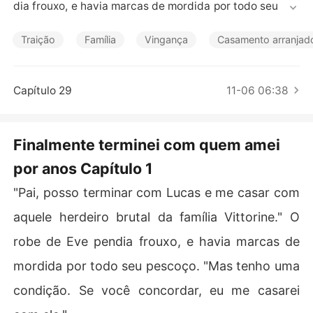
Contos Curtos
dia frouxo, e havia marcas de mordida por todo seu pes
coço. "Mas tenho uma condição. Se você concordar, eu 
me casarei com ele."

Traição
Família
Vingança
Casamento arranjad
O pai de Eve, Robert Costa, perguntou qual era a condi
ção, mas Eve desligou abruptamente. 

Capítulo 29
11-06 06:38
Nesse momento, Lucas saiu do banheiro, enxugando as 
gotas do cabelo molhado. Em seguida, puxou Eve para s
Finalmente terminei com quem amei
eus braços, e eles se deitaram juntos na cama. 

por anos Capítulo 1
Eve enterrou o rosto no peito dele, mas seus olhos esta
"Pai, posso terminar com Lucas e me casar com
vam frios. 

aquele herdeiro brutal da família Vittorine." O
Ela era filha da família Costa e estava secretamente ap
robe de Eve pendia frouxo, e havia marcas de
aixonada por Lucas Smith, um líder regional da família,
 há cinco anos. 

mordida por todo seu pescoço. "Mas tenho uma
condição. Se você concordar, eu me casarei
Três dias atrás, ela foi sequestrada. Os sequestradores
 tinham como alvo um lote de mercadorias pertencente