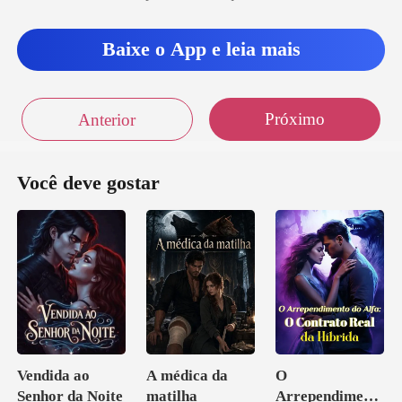
Baixe o App e leia mais
Próximo
Anterior
Você deve gostar
Vendida ao
A médica da
O
Senhor da Noite
matilha
Arrependiment