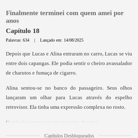
Finalmente terminei com quem amei por
anos
Capítulo 18
Palavras: 634
|
Lançado em: 14/08/2025
0
se viu
Loja
entre dois capangas. Ele podia sentir o c
Histórico
lançaram um olhar para Lucas através do espelho
Sair
ret
Baixar App
rou em um arm
Capítulos Desbloqueados