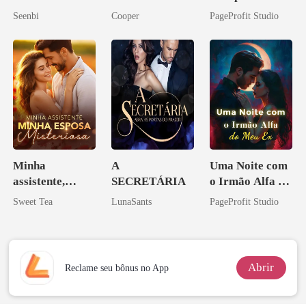
o do Alfa: O
Seenbi
Cooper
PageProfit Studio
Contrato Real
da Híbrida
Minha
A
Uma Noite com
assistente,
SECRETÁRIA
o Irmão Alfa do
minha esposa
Meu Ex
Sweet Tea
LunaSants
PageProfit Studio
misteriosa
Abrir
Reclame seu bônus no App