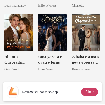
mundial
arrogante
o Tio do Meu
Beck Trelawney
Ellie Wynters
Charlotte
Noivo
Aliança
Uma garota e
A babá é a mais
Quebrada,
quatro feras
nova obsessão
Segredos
do CEO
Gay Parodi
Brass Wren
Roseanautora
Bilionários:
Veja-me Brilhar
Abrir
Reclame seu bônus no App