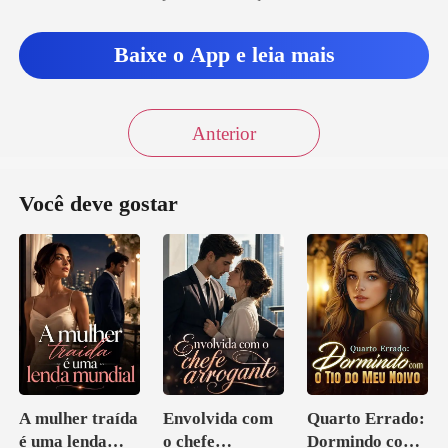
Baixe o App e leia mais
Anterior
Você deve gostar
A mulher traída
Envolvida com
Quarto Errado:
é uma lenda
o chefe
Dormindo com