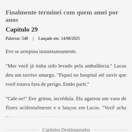
Finalmente terminei com quem amei por
anos
Capítulo 29
Palavras: 548
|
Lançado em: 14/08/2025
0
piou instan
Loja
cas
deu um sorriso amargo. "Fiquei no hospital até
Histórico
Sair
o de
flores acidentalmente e o lançou em Lucas. "Voc
Baixar App
Capítulos Desbloqueados