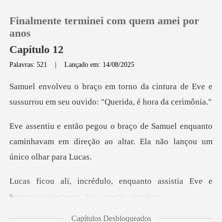
Finalmente terminei com quem amei por
anos
Capítulo 12
Palavras: 521
|
Lançado em: 14/08/2025
0
cintura de Eve e
Loja
sussurrou em seu ou
el enquanto
Histórico
caminhavam em direção ao altar
Sair
uanto assistia Eve e
Baixar App
Samuel se
Capítulos Desbloqueados
ob