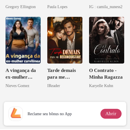
meu chefe
Inclusive Ela
Gregory Ellington
Paula Lopes
IG : camila_nuness2
bilionário
A vingança da
Tarde demais
O Contrato -
ex-mulher
para me
Minha Ragazza
curvilínea
reconquistar!
Nieves Gomez
IReader
Karyelle Kuhn
Abrir
Reclame seu bônus no App