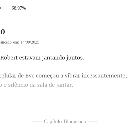
0
|
68.97%
20
ançado em: 14/08/2025
obert estavam j
u a vibrar incessantemente,
egou seu celular e deu uma ol
—— Capítulo Bloqueado ——