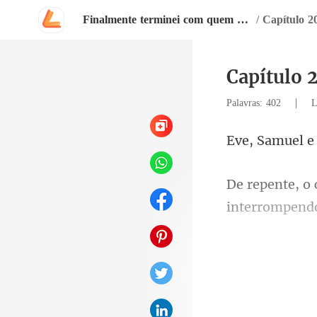
Finalmente terminei com quem amei por anos
/
Capítulo 2
Capítulo 
|
Palavras: 402
L
interro