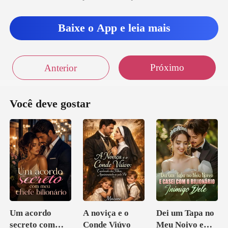
de Lucas, e seu aperto
na cint
Baixe o App e leia mais
Próximo
Anterior
Você deve gostar
Um acordo
A noviça e o
Dei um Tapa no
secreto com
Conde Viúvo
Meu Noivo e