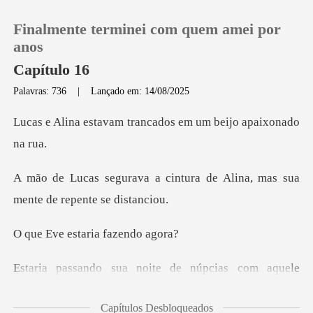
Finalmente terminei com quem amei por
anos
Capítulo 16
Palavras: 736
|
Lançado em: 14/08/2025
0
trancados em um beij
Loja
ntura de Alina, mas sua
Histórico
ment
Sair
staria faze
Baixar App
noite de núpcias com
Capítulos Desbloqueados