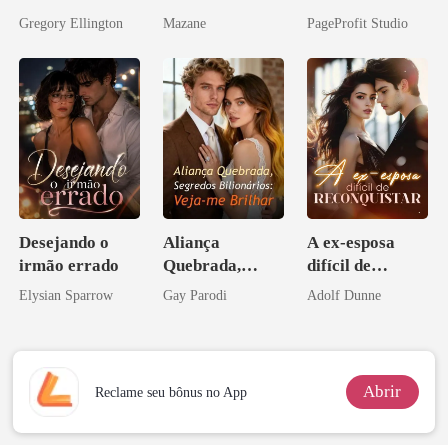
meu chefe
Casei com o
Gregory Ellington
Mazane
PageProfit Studio
bilionário
Bilionário
Inimigo Dele
Desejando o
Aliança
A ex-esposa
irmão errado
Quebrada,
difícil de
Segredos
reconquistar
Elysian Sparrow
Gay Parodi
Adolf Dunne
Bilionários:
Veja-me Brilhar
Abrir
Reclame seu bônus no App