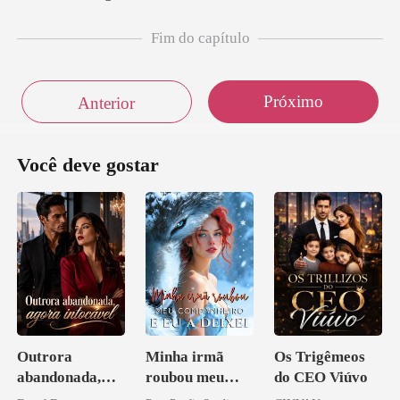
Fim do capítulo
Próximo
Anterior
Você deve gostar
Outrora
Minha irmã
Os Trigêmeos
abandonada,
roubou meu
do CEO Viúvo
agora intocável
companheiro e