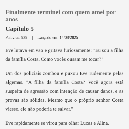
Finalmente terminei com quem amei por
anos
Capítulo 5
Palavras: 929
|
Lançado em: 14/08/2025
0
amente: "Eu sou a filha
Loja
da família
Histórico
osta? Você agora está
suspeita de agressão com intenção de causar danos, e as
Sair
prov
Baixar App
e virou para olha