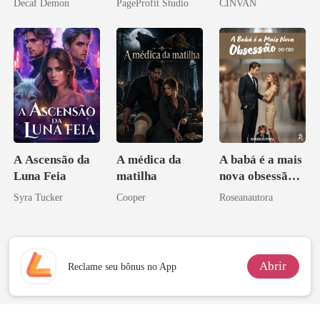
Decaf Demon
PageProfit Studio
CINVAN
eu a deixei
A Ascensão da
A médica da
A babá é a mais
Luna Feia
matilha
nova obsessão
do CEO
Syra Tucker
Cooper
Roseanautora
Abrir
Reclame seu bônus no App