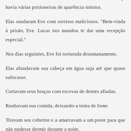
havia várias pr
sos. "Bem-vinda
à prisão, Eve. Lucas n
s, Eve foi tortur
beça em água suja até
ços com escovas d
mida, deixando-
avam a um poste para que
não p