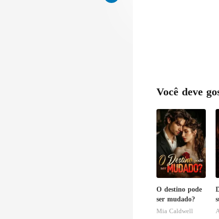
Você deve go
O destino pode
ser mudado?
s
r
Mia Caldwell