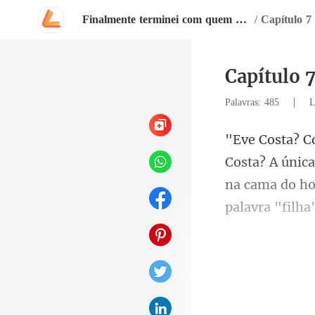
Finalmente terminei com quem amei por anos
/
Capítulo 7
Capítulo 
|
Palavras: 485
L
A única
na cama