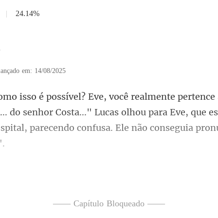
|
24.14%
7
ançado em: 14/08/2025
... do senhor Costa..." Lucas olhou para Eve, que e
izer uma palavra. Ele fez um
—— Capítulo Bloqueado ——