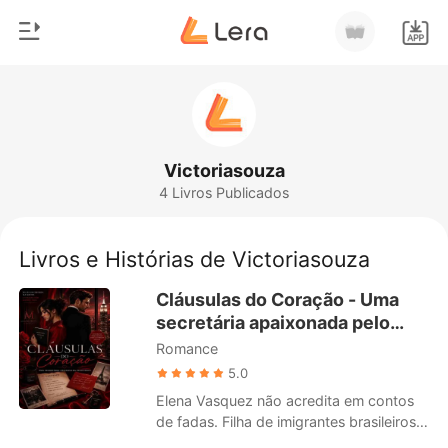
0
Início
Loja
Gênero
Victoriasouza
4 Livros Publicados
Moderno
Histórico
Lobisomem
Livros e Histórias de Victoriasouza
Sair
Contos
Cláusulas do Coração - Uma
Romance
secretária apaixonada pelo
Baixar App
chefe
Romance
Bilionários
5.0
Ranking
Elena Vasquez não acredita em contos
de fadas. Filha de imigrantes brasileiros
em Nova York, ela aprendeu cedo que