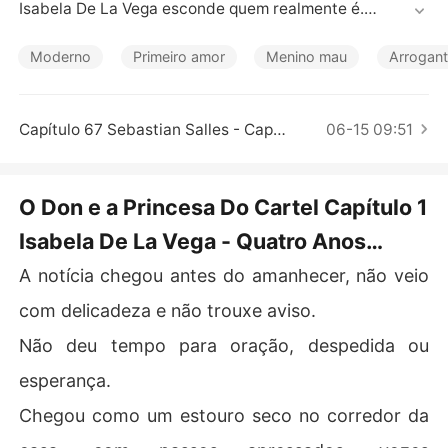
Contos Curtos
Isabela De La Vega esconde quem realmente é.

Benício McNight Kuhn controla tudo, menos ela.

O que começa como desejo, vira obsessão... até que a v
Moderno
Primeiro amor
Menino mau
Arrogant
erdade aparece.

Um casamento.

Uma aliança entre impérios.

Capítulo 67 Sebastian Salles - Capítulo bônus
06-15 09:51
E uma traição que pode destruir tudo.

Ele acha que foi enganado.

Ela jura que nunca soube.

O Don e a Princesa Do Cartel Capítulo 1
Mas no mundo deles... a verdade sempre cobra um pre
Isabela De La Vega - Quatro Anos
ço.

Antes
A notícia chegou antes do amanhecer, não veio
com delicadeza e não trouxe aviso.
Não deu tempo para oração, despedida ou
esperança.
Chegou como um estouro seco no corredor da