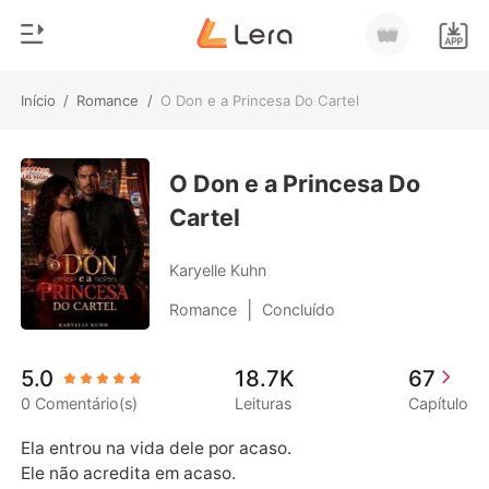
Início
/
Romance
/
O Don e a Princesa Do Cartel
0
Início
Loja
O Don e a Princesa Do
Gênero
Cartel
Moderno
Histórico
Lobisomem
Karyelle Kuhn
Sair
Contos
|
Romance
Concluído
Romance
Baixar App
5.0
18.7K
67
Bilionários
0 Comentário(s)
Leituras
Capítulo
Ranking
Ela entrou na vida dele por acaso.

Ele não acredita em acaso.
