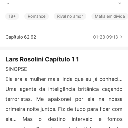
Contos Curtos
 Ela era a mulher mais linda que eu já conheci... Uma ag
ente da inteligência britânica caçando terroristas. Me a
18+
Romance
Rival no amor
Máfia em dívida
paixonei por ela na nossa primeira noite juntos. Fiz de tu
do para ficar com ela... Mas o destino interveio e fomos
 separados. Pensei que tudo tinha acabado. Agora ela v
Capítulo 62 62
01-23 09:13
oltou para a minha vida... Mas como inimiga das pessoa
s que me acolheram como família. Ela foi o único que m
e escapou... E agora talvez eu tenha que matá-la.

Lars Rosolini Capítulo 1 1
SINOPSE
Ela era a mulher mais linda que eu já conheci...
Uma agente da inteligência britânica caçando
terroristas. Me apaixonei por ela na nossa
primeira noite juntos. Fiz de tudo para ficar com
ela... Mas o destino interveio e fomos