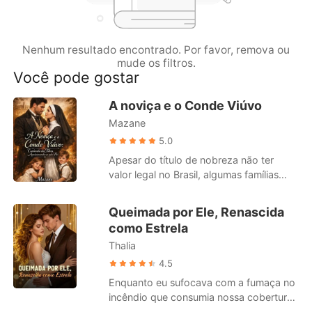
Contos Curtos
Nenhum resultado encontrado. Por favor, remova ou
mude os filtros.
Você pode gostar
A noviça e o Conde Viúvo
Mazane
5.0
Apesar do título de nobreza não ter
valor legal no Brasil, algumas famílias
ainda mantém suas tradições e
costumes. É o caso da família
Queimada por Ele, Renascida
Alencastro. Neste cenário, Maria Clara,
como Estrela
uma jovem professora e aspirante a
Thalia
freira, órfã, criada entre as irmãs do
Instituto Santa Bárbara, é enviada pela
4.5
madre superiora para trabalhar como
Enquanto eu sufocava com a fumaça no
babá e educadora no Solar Alencastro,
incêndio que consumia nossa cobertura
uma propriedade imponente pertencente
em Nova York, meu marido estava ao