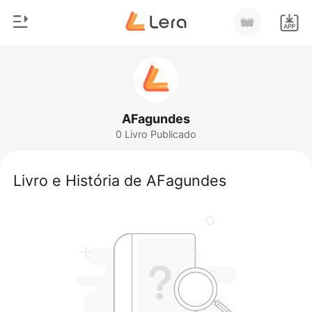
0
Início
Loja
Gênero
AFagundes
0 Livro Publicado
Moderno
Histórico
Lobisomem
Livro e História de AFagundes
Sair
Contos
Romance
Baixar App
Bilionários
Ranking