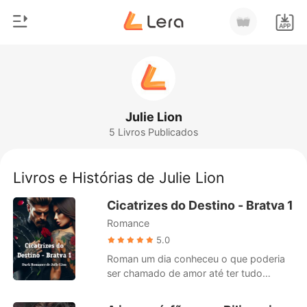
0
Início
Loja
Gênero
Julie Lion
5 Livros Publicados
Moderno
Histórico
Lobisomem
Livros e Histórias de Julie Lion
Sair
Contos
Cicatrizes do Destino - Bratva 1
Romance
Romance
Baixar App
Bilionários
5.0
Roman um dia conheceu o que poderia
Ranking
ser chamado de amor até ter tudo
tomado de si por seus inimigos. A vida
deixa de ser interessante mesmo sendo