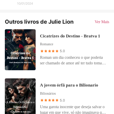
10/01/2024
Outros livros de Julie Lion
Ver Mais
Cicatrizes do Destino - Bratva 1
Romance
5.0
Roman um dia conheceu o que poderia
ser chamado de amor até ter tudo tomado
de si por seus inimigos. A vida deixa de
ser interessante mesmo sendo o Boss da
Bratva. Os olhos azuis dele me encaram,
A jovem órfã para o Bilionario
e por um momento jurei sentir o frio que
senti na Rússia naquela semana que
Bilionários
iniciava o inverno. - Cheshire, pode me
5.0
dizer qual caminho devo tomar. - Num
Uma garota inocente que deseja salvar o
russo perfeito, com uma voz tão grossa,
lugar em que vive, só não imaginava que
que talvez, acho que a calcinha tenha