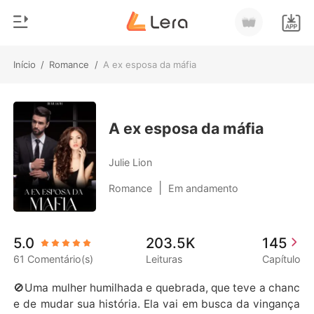
Início
/
Romance
/
A ex esposa da máfia
0
Início
Loja
Gênero
A ex esposa da máfia
Moderno
Histórico
Julie Lion
Lobisomem
|
Romance
Em andamento
Sair
Contos
Romance
Baixar App
5.0
203.5K
145
Bilionários
61 Comentário(s)
Leituras
Capítulo
Ranking
🚫Uma mulher humilhada e quebrada, que teve a chanc
e de mudar sua história. Ela vai em busca da vingança