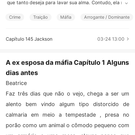
Contos Curtos
 que tanto deseja para lavar sua alma. Contudo, ela não 
contava que no meio de toda essa história um homem c
heio de traumas e segredos cruzaria o seu caminho.

Crime
Traição
Máfia
Arrogante / Dominante
🔞Leitura para adultos e com gatilhos
Capítulo 145 Jackson
03-24 13:00
A ex esposa da máfia Capítulo 1 Alguns
dias antes
Beatrice
Faz três dias que não o vejo, chega a ser um
alento bem vindo algum tipo distorcido de
calmaria em meio a tempestade , presa no
porão como um animal o cômodo pequeno com