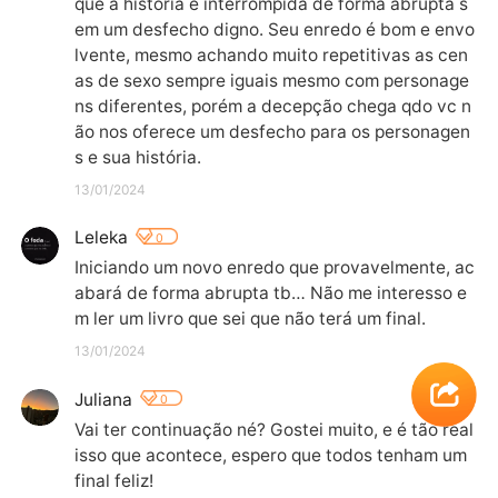
que a história é interrompida de forma abrupta s
em um desfecho digno. Seu enredo é bom e envo
lvente, mesmo achando muito repetitivas as cen
as de sexo sempre iguais mesmo com personage
ns diferentes, porém a decepção chega qdo vc n
ão nos oferece um desfecho para os personagen
s e sua história.
13/01/2024
Leleka
0
Iniciando um novo enredo que provavelmente, ac
abará de forma abrupta tb… Não me interesso e
m ler um livro que sei que não terá um final.
13/01/2024
Juliana
0
Vai ter continuação né? Gostei muito, e é tão real 
isso que acontece, espero que todos tenham um 
final feliz!