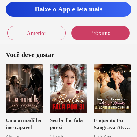
Baixe o App e leia mais
Próximo
Anterior
Você deve gostar
Uma armadilha
Seu brilho fala
Enquanto Eu
inescapável
por si
Sangrava Até a
Morte, Ele
AlisTae
Cherish
Lady Ann