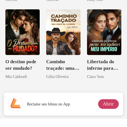
Acendia
Lanternas Para
Ela
O destino pode
Caminho
Libertada do
ser mudado?
traçado: uma
inferno para
babá na fazenda
reivindicar meu
Mia Caldwell
Célia Oliveira
Clara Voss
império
Abrir
Reclame seu bônus no App