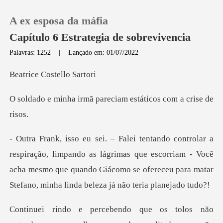
A ex esposa da máfia
Capítulo 6 Estrategia de sobrevivencia
Palavras: 1252
|
Lançado em: 01/07/2022
0
Costell
ã pareciam estáticos
Loja
Histórico
ndo as lágrimas que escorriam - Você
Sair
acha mesmo que quando Giácomo se ofer
Baixar App