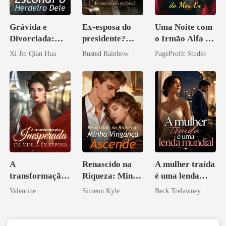
Grávida e
Ex-esposa do
Uma Noite com
Divorciada:
presidente?
o Irmão Alfa do
Escondi o
Preciosa
Meu Ex
Xi Jin Qian Hua
Rusted Rainbow
PageProfit Studio
Herdeiro Dele
princesa de uma
família
mafiosa!
A
Renascido na
A mulher traída
transformação
Riqueza: Minha
é uma lenda
inesperada da
Vingança
mundial
Valentine
Simeon Kyle
Beck Trelawney
minha ex-
Ascende
esposa