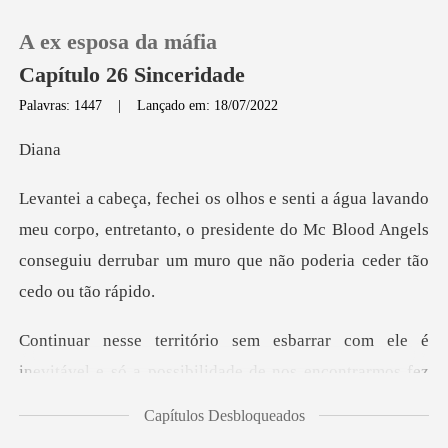
A ex esposa da máfia
Capítulo 26 Sinceridade
Palavras: 1447
|
Lançado em: 18/07/2022
0
i
Loja
corpo, entretanto, o presidente do Mc Blood Angels
conseguiu d
Histórico
Sair
evitável e só a possibilidade de nos encontrarmos fe
Baixar App
Capítulos Desbloqueados