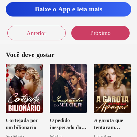
Baixe o App e leia mais
Próximo
Anterior
Você deve gostar
Cortejada por
O pedido
A garota que
um bilionário
inesperado do
tentaram
meu chefe
apagar
Sea Mania
Weeble
Lady Ann