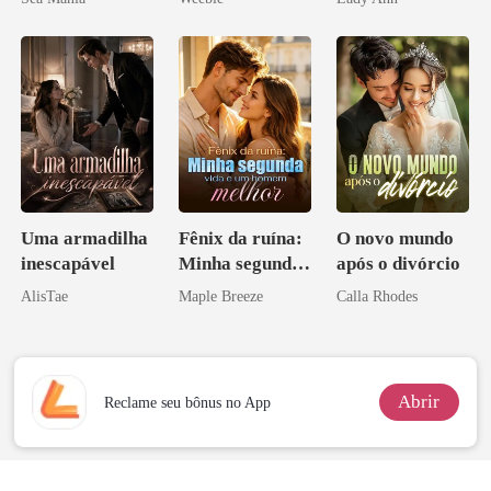
Uma armadilha
Fênix da ruína:
O novo mundo
inescapável
Minha segunda
após o divórcio
vida e um
AlisTae
Maple Breeze
Calla Rhodes
homem melhor
Abrir
Reclame seu bônus no App