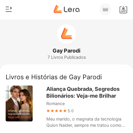
0
Início
Loja
Gênero
Gay Parodi
7 Livros Publicados
Moderno
Histórico
Lobisomem
Livros e Histórias de Gay Parodi
Sair
Contos
Aliança Quebrada, Segredos
Romance
Bilionários: Veja-me Brilhar
Baixar App
Romance
Bilionários
5.0
Ranking
Meu marido, o magnata da tecnologia
Quion Naider, sempre me tratou como
uma "governanta glorificada". Para ele,