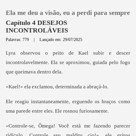
Ela me deu a visão, eu a perdi para sempre
Capítulo 4 DESEJOS
INCONTROLÁVEIS
Palavras: 779
|
Lançado em: 29/07/2025
0
cer
Loja
incontrolavelmente. Ela se aproximou,
Histórico
lamou, determin
Sair
endo os braços como
uma parede en
Baixar App
role seu maldito cio!», ele gritou