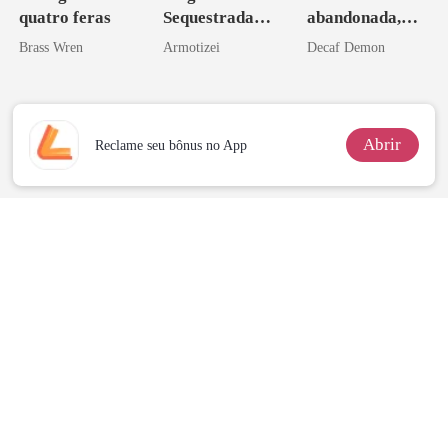
quatro feras
Sequestrada
abandonada,
pelo Mafioso
agora intocável
Brass Wren
Armotizei
Decaf Demon
Psicopata :
CONTRATO
DE SANGUE
Abrir
Reclame seu bônus no App