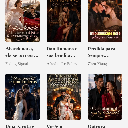
Abandonada,
Don Romano e
Perdida para
ela se tornou a
sua bendita
Sempre,
noiva do arqui-
ruína
Enlouquecido
Fading Signal
Afrodite LesFolies
Zhen Xiang
inimigo do ex
pelo
Arrependiment
o
Uma garota e
Virgem
Outrora