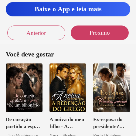
Baixe o App e leia mais
Próximo
Anterior
Você deve gostar
De coração
A noiva do meu
Ex-esposa do
partido à esposa
filho - A
presidente?
de um bilionário
Redenção do
Preciosa
Theo Montgomery
Yana _ Shadow
Rusted Rainbow