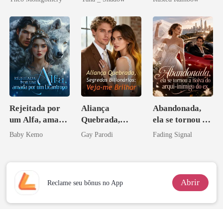
grego
princesa de uma
família
mafiosa!
Rejeitada por
Aliança
Abandonada,
um Alfa, amada
Quebrada,
ela se tornou a
por um
Segredos
noiva do arqui-
Baby Kemo
Gay Parodi
Fading Signal
Licantropo
Bilionários:
inimigo do ex
Veja-me Brilhar
Abrir
Reclame seu bônus no App