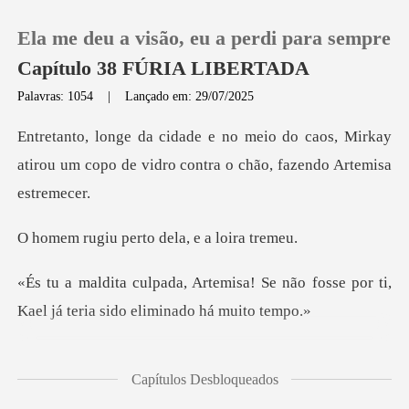
Ela me deu a visão, eu a perdi para sempre
Capítulo 38 FÚRIA LIBERTADA
Palavras: 1054
|
Lançado em: 29/07/2025
0
caos, Mirkay
atirou um copo de vidro co
Loja
perto dela, e
Histórico
! Se não fosse por ti,
Sair
Kael já ter
Baixar App
tremeu, i
Capítulos Desbloqueados
maginei que ele c