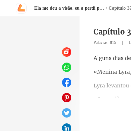
Ela me deu a visão, eu a perdi para sempre
/
Capítulo
Capítulo
|
Palavras: 815
L
dias de
em
r fav