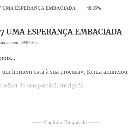
 37 UMA ESPERANÇA EMBACIADA
|
48.05%
 37 UMA ESPERANÇA EMBACIADA
ançado em: 29/07/2025
mem está à sua proc
olhar do seu por
ente do Sr. Ferrer. D
—— Capítulo Bloqueado ——
or,