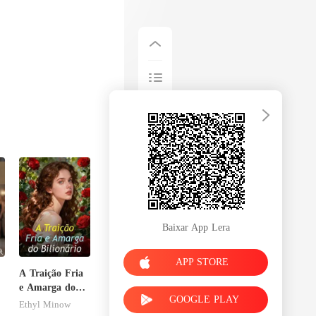
is, um homem
Baixar App Lera
APP STORE
A Traição Fria
e Amarga do
GOOGLE PLAY
Bilionário
Ethyl Minow