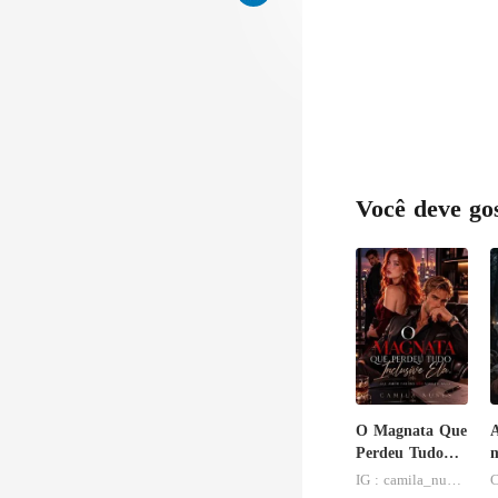
alto
Você deve go
O Magnata Que
A
Perdeu Tudo
m
Inclusive Ela
IG : camila_nuness2
C