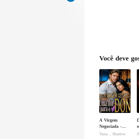
Você deve go
A Virgem
Negociada -
s
Uma flor para
r
Yana _ Shadow
o Don