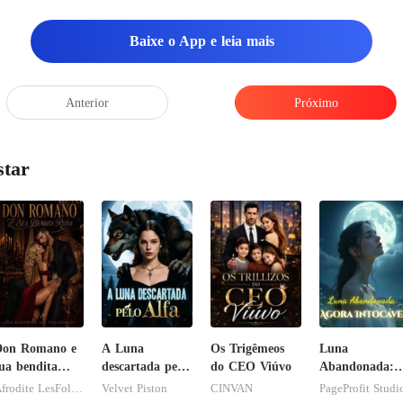
Baixe o App e leia mais
Anterior
Próximo
star
Don Romano e
A Luna
Os Trigêmeos
Luna
ua bendita
descartada pelo
do CEO Viúvo
Abandonada:
uína
Alfa
Agora Intocáve
Afrodite LesFolies
Velvet Piston
CINVAN
PageProfit Studi