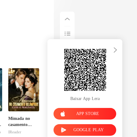
Baixar App Lera
APP STORE
Mimada no
casamento
GOOGLE PLAY
l
relâmpago com
o
IReader
o magnata