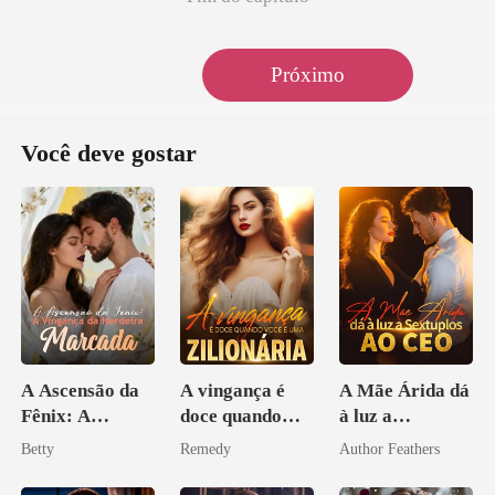
Próximo
Você deve gostar
A Ascensão da
A vingança é
A Mãe Árida dá
Fênix: A
doce quando
à luz a
Vingança da
você é uma
Sextuplos ao
Betty
Remedy
Author Feathers
Herdeira
zilionária
CEO
Marcada