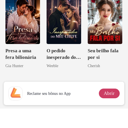
Presa a uma
O pedido
Seu brilho fala
fera bilionária
inesperado do
por si
meu chefe
Gia Hunter
Weeble
Cherish
Abrir
Reclame seu bônus no App