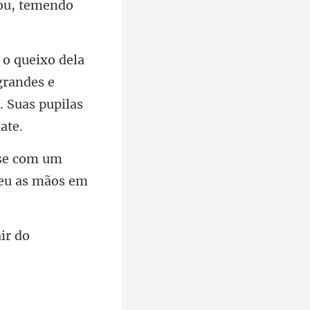
u, te
grandes e
om um