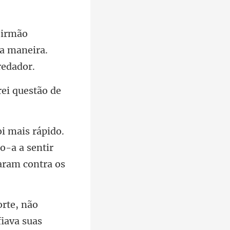
ua manei
o-a a sentir
rte, não