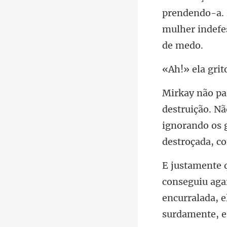
endendo-a. 
mulhe
Não
ignorando os
encurralada, e