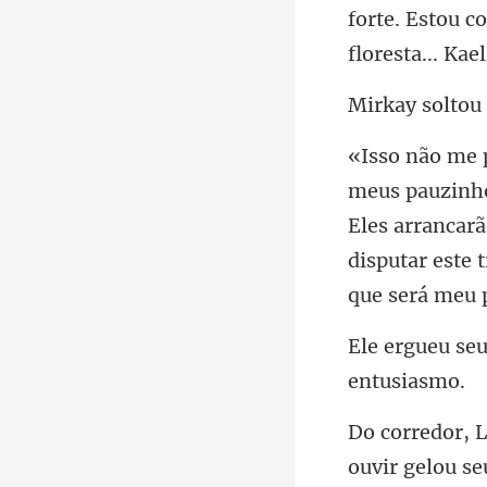
forte. Estou c
Eles arrancarã
uvir gelou se