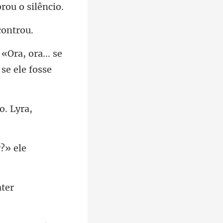
 «Ora, ora... se
. Lyra,
ater