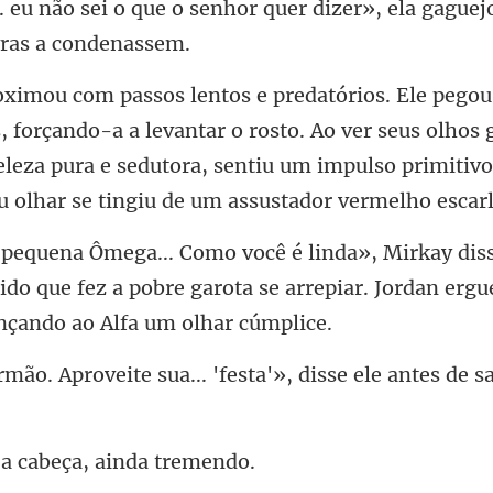
senhor quer dizer», ela gaguejo
do-a a levantar o rosto. Ao ver seus olhos 
eleza pura e sedutora, sentiu um
cido que fez a pobre garota se arrepiar. Jorda
e sua... 'festa'», disse ele
a cabeça, ai