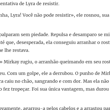
não pode resistir», ele ros
até que, desesperada, ela conseg
y rugiu, o arranhão q
yra caiu no chão, sangrando e com dor. Mas ela nã