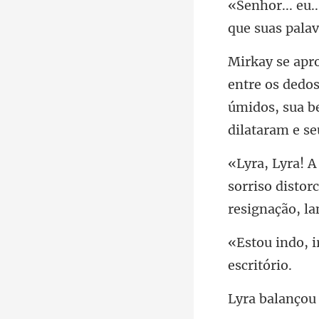
úmidos, sua b
sorriso distor