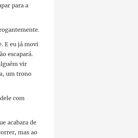
ão escapará.
l
correr, mas ao