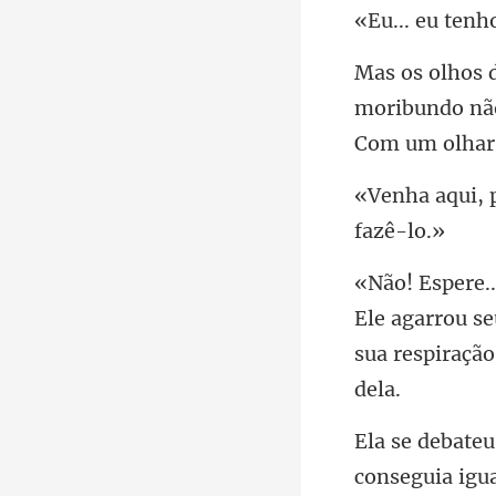
tenh
oribundo não
Ele agarrou se
sua
conseguia igua