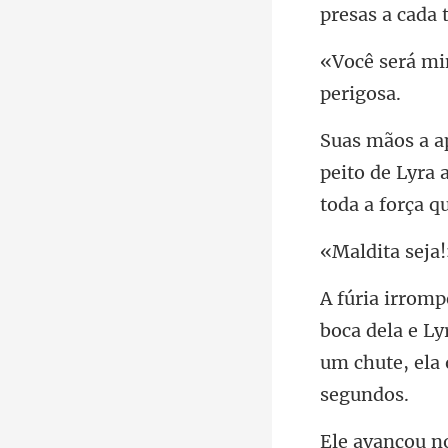
peito de Lyra 
oca dela e L
um